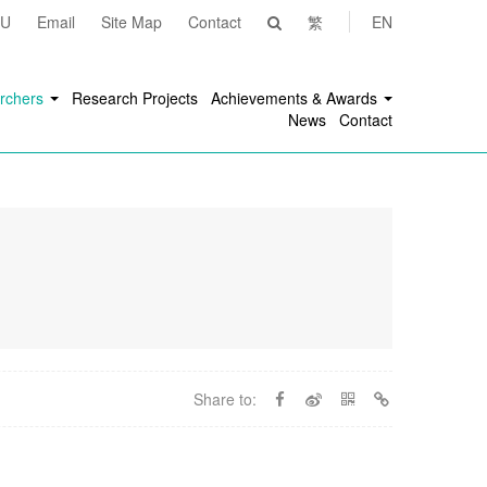
yU
Email
Site Map
Contact
繁
EN
rchers
Research Projects
Achievements & Awards
News
Contact
Share to: