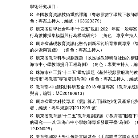
學術研究項目：
Ø 全國教育資訊技術重點課題《粵教雲數字環境下教師
色：專案主持人，編號：163623379）
Ø 廣東省哲學社會科學“十四五”規劃 2021 年度一般
行為數據採集模型與行為模式研究》（角色：專案主持人，編
Ø 廣東省基礎教育資訊化融合創新示範培育推廣專案《
的探索與實踐》 （角色：專案主持人）
Ø 廣東省教育科學規劃課題《以區域教師研修社區的構
海市中小學教師提升工程為例》（角色：專案主持人，編號：
Ø 珠海市科工貿“十二五”重點課題《基於視頻雲服務的
珠海市“粵教雲”專項培訓為例》(角色：專案主持人，編號：珠海
Ø 教育部-中國移動科研基金 2018 年度專案《教育系
與者，編號：MC20180613）
Ø 廣東省重大科技專項《雲計算若干關鍵技術及產業化與
者，編號：粵科規劃字[2012]99 號）
Ø 廣東省教育廳“十二五”教育規劃課題《“教育雲”服務
的研究——以“珠海市中小學教師專業發展平臺”為例》
12JXN025）
Ø 教育部國家大學生創新實驗基金《手寫體漢字識別系