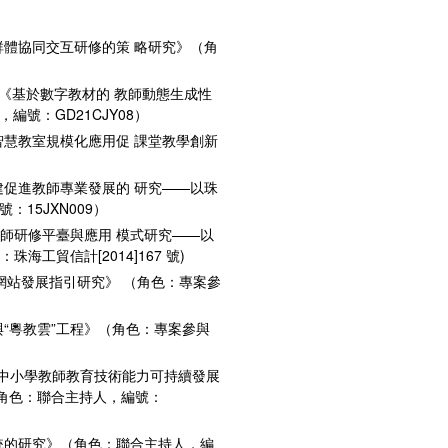
群體協同交互研修的策 略研究》（角
專案《基於數字教材的 教師動態生成性
號：GD21CJY08）
智慧教室規模化應用促 課堂教學創新
建促進教師專業發展的 研究——以珠
15JXN009）
教師研修平臺與應用 模式研究——以
工貿信計[2014]167 號)
統網站發展指引研究》 （角色：專案參
“粵教雲”工程》（角色：專案參與
下中小學教師教育技術能力可持續發展
（角色：聯合主持人，編號：
統的研究》（角色：聯合主持人，編