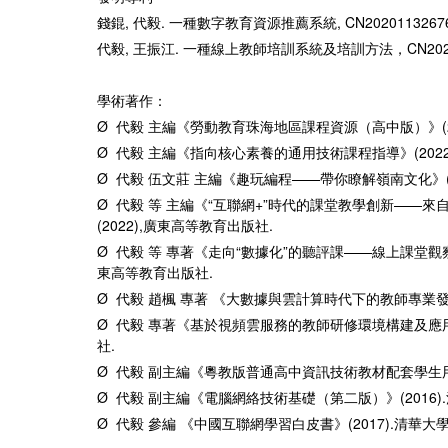
錢錕, 代毅. 一種數字教育資源推薦系統, CN202011326762.
代毅, 王振江. 一種線上教師培訓系統及培訓方法，CN20211036
學術著作：
Ø 代毅 主編《勞動教育珠海地區課程資源（高中版）》(20
Ø 代毅 主編《指向核心素養的通用技術課程指導》(2022
Ø 代毅 伍文莊 主編《趣玩編程——帶你瞭解嶺南文化》(2
Ø 代毅 等 主編《“互聯網+”時代的課堂教學創新——來
(2022),廣東高等教育出版社.
Ø 代毅 等 專著《走向“數據化”的聽評課——線上課堂觀察
東高等教育出版社.
Ø 代毅 趙楓 專著 《大數據與雲計算時代下的教師專業發展
Ø 代毅 專著《基於視頻雲服務的教師研修環境構建及應用研
社.
Ø 代毅 副主編《粵教版普通高中資訊技術教材配套學生用書
Ø 代毅 副主編《電腦網絡技術基礎（第二版）》(2016)
Ø 代毅 參編 《中國互聯網學習白皮書》(2017).清華大