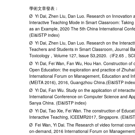
學術文章發表：
Ø Yi Dai, Zhen Liu, Dan Luo. Research on Innovation a
Interactive Teaching Mode in Smart Classroom: Taking
as an Example, 2020 The 5th China International Confere
(EI&ISTP index)
Ø Yi Dai, Zhen Liu, Dan Luo. Research on the Interactiv
Teachers and Students in Smart Classroom, Journal Ba
Toxicology，Volume 127, Issue S3,2020.（IF2.65，SC
Ø Yi Dai, Fei Wan, Fan Wu, Hou Han. Construction of c
Open Education: the exploration and practice of Zhuha
International Forum on Management, Education and Inf
(MEITA 2016), 2016, Guangzhou China.(EI&ISTP index
Ø Yi Dai, Fan Wu. Study on the application of interacti
International Conference on Computer Science and Ap
Sanya China. (EI&ISTP index)
Ø Yi Dai, Tao Xie, Fei Wan. The construction of Educa
Interactive Teaching, ICEEMR2017, Singapore. (EI&IST
Ø Fei Wan, Yi Dai. The Research of video format conve
on-demand, 2016 International Forum on Management,