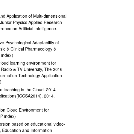
nd Application of Multi-dimensional
 Junior Physics Applied Research
nce on Artificial Intelligence.
e Psychological Adaptability of
sic & Clinical Pharmacology &
I index）
loud learning environment for
i Radio & TV University, The 2016
ormation Technology Application
)
ve teaching in the Cloud. 2014
plications(ICCSA2014). 2014.
tion Cloud Environment for
P index)
rsion based on educational video-
 Education and Information