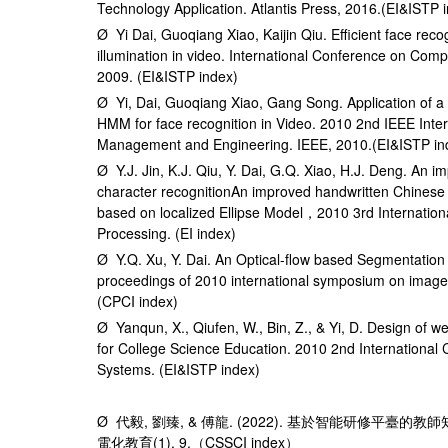
Technology Application. Atlantis Press, 2016.(EI&ISTP 
Ø Yi Dai, Guoqiang Xiao, Kaijin Qiu. Efficient face reco
illumination in video. International Conference on Com
2009. (EI&ISTP index)
Ø Yi, Dai, Guoqiang Xiao, Gang Song. Application of 
HMM for face recognition in Video. 2010 2nd IEEE Inte
Management and Engineering. IEEE, 2010.(EI&ISTP in
Ø Y.J. Jin, K.J. Qiu, Y. Dai, G.Q. Xiao, H.J. Deng. An 
character recognitionAn improved handwritten Chinese 
based on localized Ellipse Model，2010 3rd Internatio
Processing. (EI index)
Ø Y.Q. Xu, Y. Dai. An Optical-flow based Segmentation 
proceedings of 2010 international symposium on image 
(CPCI index)
Ø Yanqun, X., Qiufen, W., Bin, Z., & Yi, D. Design of 
for College Science Education. 2010 2nd International
Systems. (EI&ISTP index)
Ø 代毅, 劉臻, & 傅龍. (2022). 基於智能研修平臺
電化教育(1), 9.（CSSCI index）