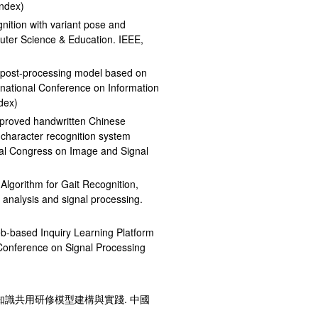
index)
gnition with variant pose and
puter Science & Education. IEEE,
a post-processing model based on
rnational Conference on Information
dex)
improved handwritten Chinese
character recognition system
nal Congress on Image and Signal
Algorithm for Gait Recognition,
analysis and signal processing.
web-based Inquiry Learning Platform
 Conference on Signal Processing
的教師知識共用研修模型建構與實踐. 中國