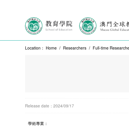
Location：
Home
/
Researchers
/
Full-time Research
Release date：2024/09/17
學術專業：