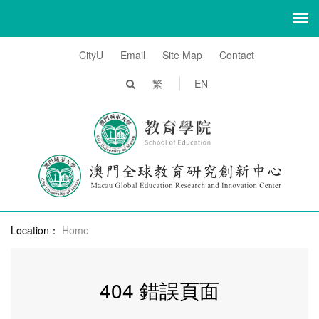
CityU
Email
Site Map
Contact
繁
EN
Location：
Home
404 錯誤頁面